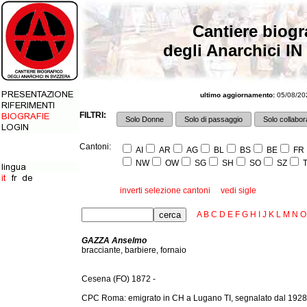
Cantiere biogr
degli Anarchici IN
ultimo aggiornamento:
05/08/202
FILTRI:
Solo Donne
Solo di passaggio
Solo collabora
Cantoni:
AI
AR
AG
BL
BS
BE
FR
NW
OW
SG
SH
SO
SZ
T
inverti selezione cantoni
vedi sigle
A
B
C
D
E
F
G
H
I
J
K
L
M
N
O
GAZZA Anselmo
bracciante, barbiere, fornaio
Cesena (FO) 1872 -
CPC Roma: emigrato in CH a Lugano TI, segnalato dal 1928 a