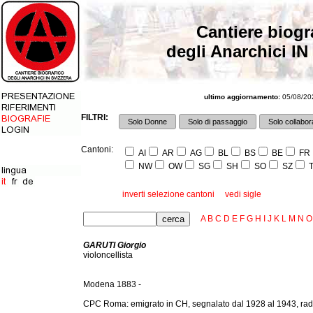
Cantiere biogr
degli Anarchici IN
ultimo aggiornamento:
05/08/202
FILTRI:
Solo Donne
Solo di passaggio
Solo collabora
Cantoni:
AI
AR
AG
BL
BS
BE
FR
NW
OW
SG
SH
SO
SZ
T
inverti selezione cantoni
vedi sigle
A
B
C
D
E
F
G
H
I
J
K
L
M
N
O
GARUTI Giorgio
violoncellista
Modena 1883 -
CPC Roma: emigrato in CH, segnalato dal 1928 al 1943, radi