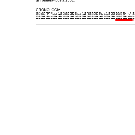
di frontiera- busta 2351.
CRONOLOGIA: