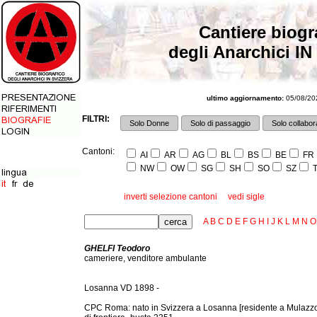
Cantiere biogr
degli Anarchici IN
ultimo aggiornamento:
05/08/202
FILTRI:
Solo Donne
Solo di passaggio
Solo collabora
Cantoni:
AI
AR
AG
BL
BS
BE
FR
NW
OW
SG
SH
SO
SZ
T
inverti selezione cantoni
vedi sigle
A
B
C
D
E
F
G
H
I
J
K
L
M
N
O
GHELFI Teodoro
cameriere, venditore ambulante
Losanna VD 1898 -
CPC Roma: nato in Svizzera a Losanna [residente a Mulazzo (