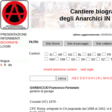
Cantiere biogr
degli Anarchici IN
ultimo aggiornamento:
05/08/202
FILTRI:
Solo Donne
Solo di passaggio
Solo collabora
Cantoni:
AI
AR
AG
BL
BS
BE
FR
NW
OW
SG
SH
SO
SZ
T
inverti selezione cantoni
vedi sigle
A
B
C
D
E
F
G
H
I
J
K
L
M
N
O
GARBACCIO Francesco Fortunato
gestore di garage
Cossato (VC) 1878 -
CPC Roma: emigrato in CH,segnalato dal 1898 al 1942, vi è una