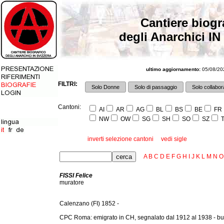
Cantiere biogr
degli Anarchici IN
ultimo aggiornamento:
05/08/202
FILTRI:
Solo Donne
Solo di passaggio
Solo collabora
Cantoni:
AI
AR
AG
BL
BS
BE
FR
NW
OW
SG
SH
SO
SZ
T
inverti selezione cantoni
vedi sigle
A
B
C
D
E
F
G
H
I
J
K
L
M
N
O
FISSI Felice
muratore
Calenzano (FI) 1852 -
CPC Roma: emigrato in CH, segnalato dal 1912 al 1938 - bu