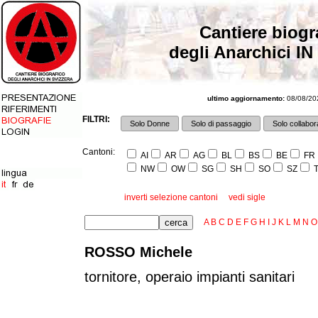
Cantiere biogr
degli Anarchici IN
ultimo aggiornamento:
08/08/202
FILTRI:
Solo Donne
Solo di passaggio
Solo collabora
Cantoni:
AI
AR
AG
BL
BS
BE
FR
NW
OW
SG
SH
SO
SZ
T
inverti selezione cantoni
vedi sigle
A
B
C
D
E
F
G
H
I
J
K
L
M
N
O
ROSSO Michele
tornitore, operaio impianti sanitari