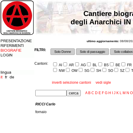
Cantiere biogr
degli Anarchici IN
ultimo aggiornamento:
08/08/202
FILTRI:
Solo Donne
Solo di passaggio
Solo collabora
Cantoni:
AI
AR
AG
BL
BS
BE
FR
NW
OW
SG
SH
SO
SZ
T
inverti selezione cantoni
vedi sigle
A
B
C
D
E
F
G
H
I
J
K
L
M
N
O
RICCI Carlo
fornaio