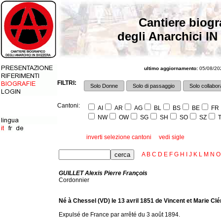
Cantiere biogr
degli Anarchici IN
ultimo aggiornamento:
05/08/202
FILTRI:
Solo Donne
Solo di passaggio
Solo collabora
Cantoni:
AI
AR
AG
BL
BS
BE
FR
NW
OW
SG
SH
SO
SZ
T
inverti selezione cantoni
vedi sigle
A
B
C
D
E
F
G
H
I
J
K
L
M
N
O
GUILLET Alexis Pierre François
Cordonnier
Né à Chessel (VD) le 13 avril 1851 de Vincent et Marie Cl
Expulsé de France par arrêté du 3 août 1894.