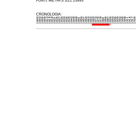
FONTI: ME / AFS: E21 13993
CRONOLOGIA: