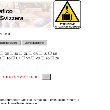
afico
 Svizzera
6 - 19:36
tori dall'estero
ultime modifiche
GE
JU
GL
GR
LU
NE
I
TG
UR
VS
VD
ZG
ZH
P
Q
R
S
T
U
V
W
X
Y
Z
tutto
PDF
l'entrepreneur Gygax, le 29 mai 1893 (voir Alcide Dubois), il
 correctionnelle de Delémont.