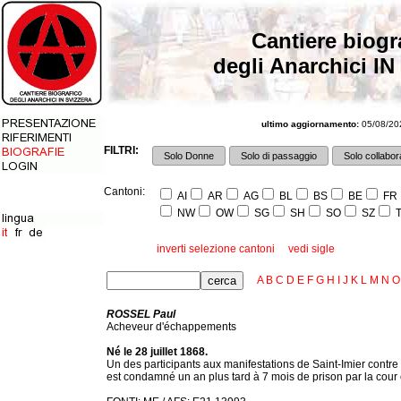
Cantiere biogr
degli Anarchici IN
ultimo aggiornamento:
05/08/202
FILTRI:
Solo Donne
Solo di passaggio
Solo collabora
Cantoni:
AI
AR
AG
BL
BS
BE
FR
NW
OW
SG
SH
SO
SZ
T
inverti selezione cantoni
vedi sigle
A
B
C
D
E
F
G
H
I
J
K
L
M
N
O
ROSSEL Paul
Acheveur d'échappements
Né le 28 juillet 1868.
Un des participants aux manifestations de Saint-Imier contre 
est condamné un an plus tard à 7 mois de prison par la cour