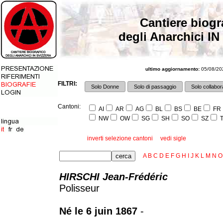
Cantiere biogr
degli Anarchici IN
ultimo aggiornamento:
05/08/202
FILTRI:
Solo Donne
Solo di passaggio
Solo collabora
Cantoni:
AI
AR
AG
BL
BS
BE
FR
NW
OW
SG
SH
SO
SZ
T
inverti selezione cantoni
vedi sigle
A
B
C
D
E
F
G
H
I
J
K
L
M
N
O
HIRSCHI Jean-Frédéric
Polisseur
Né le 6 juin 1867
-