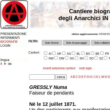
Cantiere biogr
degli Anarchici IN
ultimo aggiornamento:
05/08/202
FILTRI:
Solo Donne
Solo di passaggio
Solo collabora
Cantoni:
AI
AR
AG
BL
BS
BE
FR
NW
OW
SG
SH
SO
SZ
T
inverti selezione cantoni
vedi sigle
A
B
C
D
E
F
G
H
I
J
K
L
M
N
O
GRESSLY Numa
Faiseur de pendants
Né le 12 juillet 1871.
Un des participants aux manifestatio