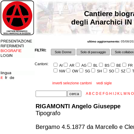
Cantiere biogr
degli Anarchici IN
ultimo aggiornamento:
05/08/202
FILTRI:
Solo Donne
Solo di passaggio
Solo collabora
Cantoni:
AI
AR
AG
BL
BS
BE
FR
NW
OW
SG
SH
SO
SZ
T
inverti selezione cantoni
vedi sigle
A
B
C
D
E
F
G
H
I
J
K
L
M
N
O
RIGAMONTI Angelo Giuseppe
Tipografo
Bergamo 4.5.1877 da Marcello e Clem