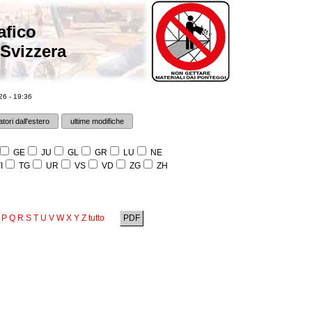
afico
 Svizzera
6 - 19:36
tori dall'estero
ultime modifiche
GE
JU
GL
GR
LU
NE
I
TG
UR
VS
VD
ZG
ZH
P
Q
R
S
T
U
V
W
X
Y
Z
tutto
PDF