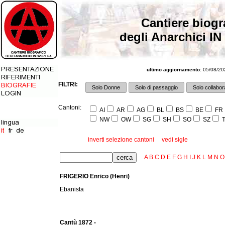
Cantiere biogr
degli Anarchici IN
ultimo aggiornamento:
05/08/202
FILTRI:
Solo Donne
Solo di passaggio
Solo collabora
Cantoni:
AI
AR
AG
BL
BS
BE
FR
NW
OW
SG
SH
SO
SZ
T
inverti selezione cantoni
vedi sigle
A
B
C
D
E
F
G
H
I
J
K
L
M
N
O
FRIGERIO Enrico (Henri)
Ebanista
Cantù 1872 -