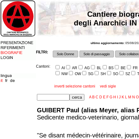
Cantiere biogr
degli Anarchici IN
ultimo aggiornamento:
05/08/202
FILTRI:
Solo Donne
Solo di passaggio
Solo collabora
Cantoni:
AI
AR
AG
BL
BS
BE
FR
NW
OW
SG
SH
SO
SZ
T
inverti selezione cantoni
vedi sigle
A
B
C
D
E
F
G
H
I
J
K
L
M
N
O
GUIBERT Paul (alias Meyer, alias 
Sedicente medico-veterinario, giornali
"Se disant médecin-vétérinaire, journa