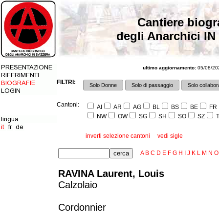
Cantiere biogr
degli Anarchici IN
ultimo aggiornamento:
05/08/202
FILTRI:
Solo Donne
Solo di passaggio
Solo collabora
Cantoni:
AI
AR
AG
BL
BS
BE
FR
NW
OW
SG
SH
SO
SZ
T
inverti selezione cantoni
vedi sigle
A
B
C
D
E
F
G
H
I
J
K
L
M
N
O
RAVINA Laurent, Louis
Calzolaio
Cordonnier