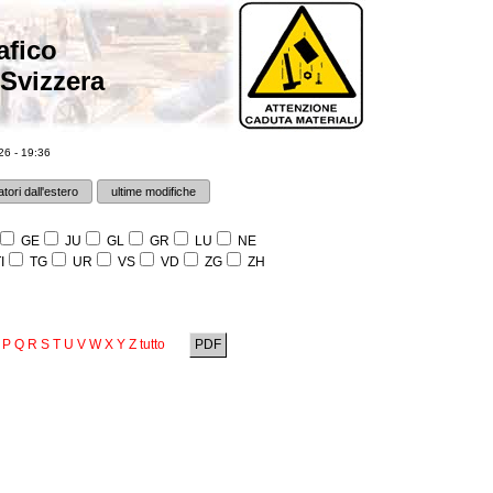
afico
 Svizzera
6 - 19:36
tori dall'estero
ultime modifiche
GE
JU
GL
GR
LU
NE
I
TG
UR
VS
VD
ZG
ZH
P
Q
R
S
T
U
V
W
X
Y
Z
tutto
PDF