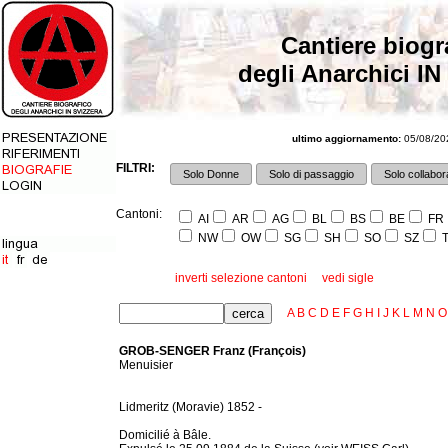
Cantiere biogr
degli Anarchici IN
ultimo aggiornamento:
05/08/202
FILTRI:
Solo Donne
Solo di passaggio
Solo collabora
Cantoni:
AI
AR
AG
BL
BS
BE
FR
NW
OW
SG
SH
SO
SZ
T
inverti selezione cantoni
vedi sigle
A
B
C
D
E
F
G
H
I
J
K
L
M
N
O
GROB-SENGER Franz (François)
Menuisier
Lidmeritz (Moravie) 1852 -
Domicilié à Bâle.