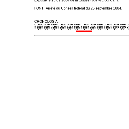
Expulsé le 25.09.1884 de la Suisse
(voir WEISS Carl)
.
FONTI: Arrêté du Conseil fédéral du 25 septembre 1884.
CRONOLOGIA: