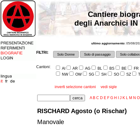
Cantiere biogr
degli Anarchici IN
ultimo aggiornamento:
05/08/202
FILTRI:
Solo Donne
Solo di passaggio
Solo collabora
Cantoni:
AI
AR
AG
BL
BS
BE
FR
NW
OW
SG
SH
SO
SZ
T
inverti selezione cantoni
vedi sigle
A
B
C
D
E
F
G
H
I
J
K
L
M
N
O
RISCHARD Agosto (o Rischar)
Manovale