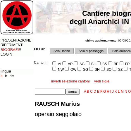
Cantiere biogr
degli Anarchici IN
ultimo aggiornamento:
05/08/202
FILTRI:
Solo Donne
Solo di passaggio
Solo collabora
Cantoni:
AI
AR
AG
BL
BS
BE
FR
NW
OW
SG
SH
SO
SZ
T
inverti selezione cantoni
vedi sigle
A
B
C
D
E
F
G
H
I
J
K
L
M
N
O
RAUSCH Marius
operaio seggiolaio