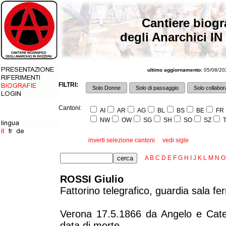
Cantiere biogr
degli Anarchici IN
ultimo aggiornamento:
05/08/202
FILTRI:
Solo Donne
Solo di passaggio
Solo collabora
Cantoni:
AI
AR
AG
BL
BS
BE
FR
NW
OW
SG
SH
SO
SZ
T
inverti selezione cantoni
vedi sigle
A
B
C
D
E
F
G
H
I
J
K
L
M
N
O
ROSSI Giulio
Fattorino telegrafico, guardia sala fe
Verona 17.5.1866 da Angelo e Cater
data di morte