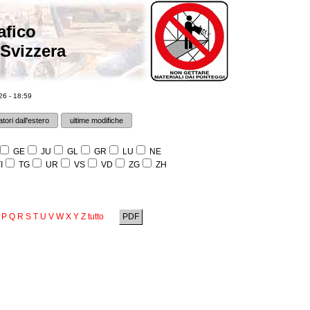
afico
 Svizzera
6 - 18:59
tori dall'estero
ultime modifiche
GE
JU
GL
GR
LU
NE
I
TG
UR
VS
VD
ZG
ZH
P
Q
R
S
T
U
V
W
X
Y
Z
tutto
PDF