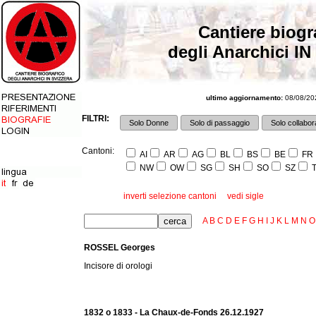
Cantiere biogr
degli Anarchici IN
ultimo aggiornamento:
08/08/202
FILTRI:
Solo Donne
Solo di passaggio
Solo collabora
Cantoni:
AI
AR
AG
BL
BS
BE
FR
NW
OW
SG
SH
SO
SZ
T
inverti selezione cantoni
vedi sigle
A
B
C
D
E
F
G
H
I
J
K
L
M
N
O
ROSSEL Georges
Incisore di orologi
1832 o 1833 - La Chaux-de-Fonds 26.12.1927